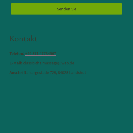
Senden Sie
Kontakt
Telefon:
+49 871 47734567
E-Mail:
classic-thaimassage@web.de
Anschrift:
Isargestade 729, 84028 Landshut